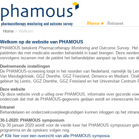
Home
Intranet
Home
>
Welkom
Welkom op de website van PHAMOUS
PHAMOUS betekent
Pharmacotherapy Monitoring and Outcome Survey
. Het
patiënten die met medicatie worden behandeld in kaart brengen. Deze worden
vervolgens tezamen met de patiënt het behandelplan aanpast op basis van d
Deelnemende instellingen
De PHAMOUS-screening loopt in het noorden van Nederland, namelijk bij Len
Van Mesdagkliniek, GGZ Drenthe, GGZ Friesland, Dimence en Mediant. O
gebeurt bij Lentis, GGZ Drenthe, GGZ Friesland en het Universitair Centrum
Deze website
Op deze website vindt u uitleg over PHAMOUS, informatie over gezonde voed
onderzoek dat met de PHAMOUS-gegevens gedaan wordt en interessante lin
Intranet
Behandelaren en onderzoeksverpleegkundigen kunnen inloggen op het intrane
30-1-2020: PHAMOUS symposium
Op 30 januari 2020 wordt voor de vierde keer het PHAMOUS symposium geho
programma en de sprekers volgen nog.
Klik hier voor een overzicht van alle PHAMOUS symposia.